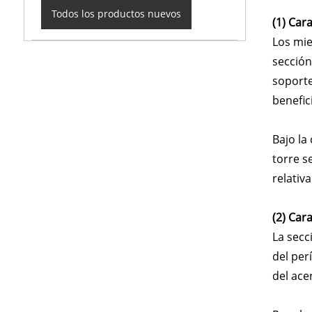
Todos los productos nuevos
(1) Car
Los mie
sección
soporte
benefic
Bajo la
torre s
relati
(2) Car
La secc
del per
del ace