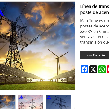
Línea de tran
poste de acer
Mao Tong es un 
postes de acero
220 KV en China
ventajas técnic
transmisión qu
Enviar Consulta
Facebook
X
W