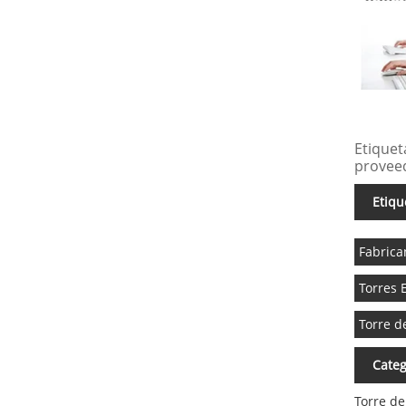
Etiquet
proveed
Etiqu
Fabrica
Torres 
Torre d
Categ
Torre de