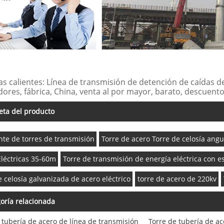
as calientes: Línea de transmisión de detención de caídas d
ores, fábrica, China, venta al por mayor, barato, descuento
eta del producto
nte de torres de transmisión
Torre de acero Torre de celosía angu
Eléctricas 35-60m
Torre de transmisión de energía eléctrica con e
e celosía galvanizada de acero eléctrico
torre de acero de 220kv
oría relacionada
 tubería de acero de línea de transmisión
Torre de tubería de a