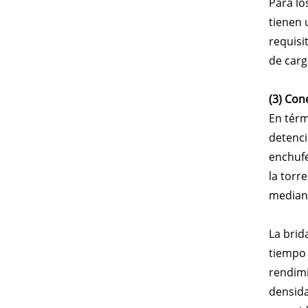
Para lo
tienen 
requisi
de carg
(3) Con
En térm
detenci
enchufe
la torr
mediant
La brid
tiempo 
rendimi
densida