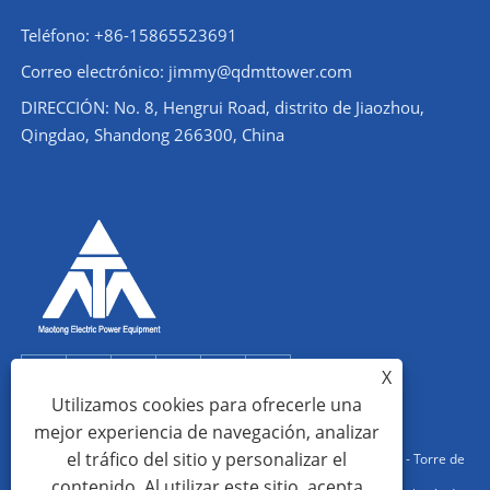
Teléfono: +86-15865523691
Correo electrónico: jimmy@qdmttower.com
DIRECCIÓN: No. 8, Hengrui Road, distrito de Jiaozhou,
Qingdao, Shandong 266300, China
X
Utilizamos cookies para ofrecerle una
mejor experiencia de navegación, analizar
el tráfico del sitio y personalizar el
Copyright © 2022 Qingdao Maotong Power Equipment Co., Ltd. - Torre de
contenido. Al utilizar este sitio, acepta