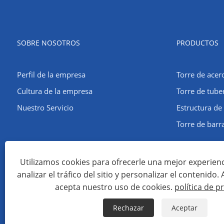
SOBRE NOSOTROS
PRODUCTOS
Perfil de la empresa
Torre de acer
Cultura de la empresa
Torre de tube
Nuestro Servicio
Estructura de
Torre de barr
Utilizamos cookies para ofrecerle una mejor experien
analizar el tráfico del sitio y personalizar el contenido. Al
Copyright © 2022 Qingdao Maotong Power Equipment Co., Ltd. -
acepta nuestro uso de cookies.
política de p
Links
Sitemap
RSS
XML
política de privacidad
Rechazar
Aceptar