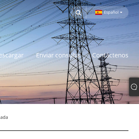
Español
escargar
Enviar consulta
Contáctenos
zada