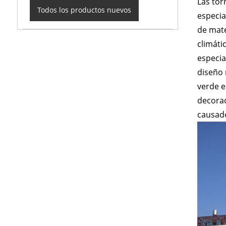
Las tor
Todos los productos nuevos
especia
de mate
climáti
especia
diseño 
verde e
decorac
causado