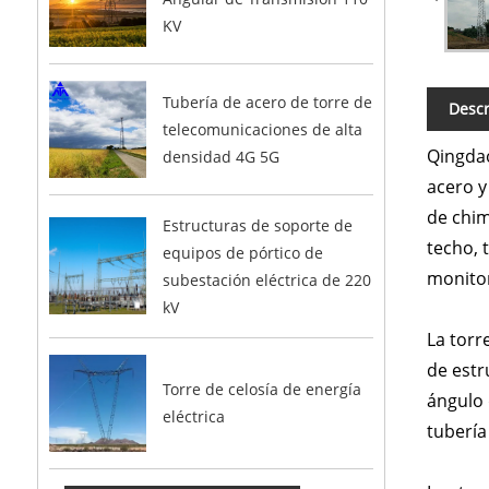
KV
Tubería de acero de torre de
Descr
telecomunicaciones de alta
Qingdao
densidad 4G 5G
acero y
de chim
Estructuras de soporte de
techo, 
equipos de pórtico de
monitor
subestación eléctrica de 220
kV
La torr
de estr
Torre de celosía de energía
ángulo 
eléctrica
tubería