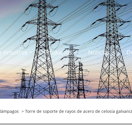
e nosotros
Productos
Noticias
D
elámpagos
> Torre de soporte de rayos de acero de celosía galvani