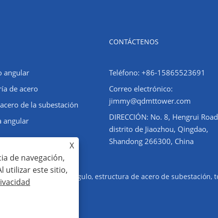
CONTÁCTENOS
o angular
Teléfono: +86-15865523691
ría de acero
Correo electrónico:
jimmy@qdmttower.com
 acero de la subestación
DIRECCIÓN: No. 8, Hengrui Road
a angular
distrito de Jiaozhou, Qingdao,
Shandong 266300, China
X
cia de navegación,
 utilizar este sitio,
 Torre de acero en ángulo, estructura de acero de subestación, to
rivacidad