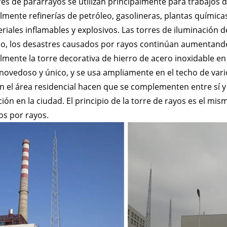
res de pararrayos se utilizan principalmente para trabajos d
lmente refinerías de petróleo, gasolineras, plantas química
riales inflamables y explosivos. Las torres de iluminación
co, los desastres causados ​​por rayos continúan aumentando
lmente la torre decorativa de hierro de acero inoxidable en
novedoso y único, y se usa ampliamente en el techo de varios
n el área residencial hacen que se complementen entre sí y
ión en la ciudad. El principio de la torre de rayos es el mi
s ​​por rayos.