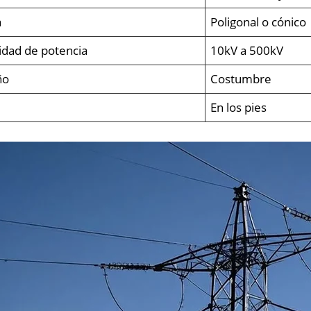
a
Poligonal o cónico
idad de potencia
10kV a 500kV
ño
Costumbre
En los pies