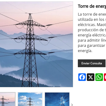
Torre de energ
La torre de ene
utilizada en los
eléctricas. Mao
producción de t
energía eléctric
para admitir lín
para garantizar 
energía.
Enviar Consulta
Facebook
X
W