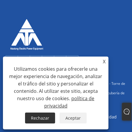
X
Utilizamos cookies para ofrecerle una
mejor experiencia de navegación, analizar
el tráfico del sitio y personalizar el
Copyright © 2022 Qingdao Maotong Power Equipment Co., Ltd. - Torre de
contenido. Al utilizar este sitio, acepta
acero en ángulo, estructura de acero de subestación, torre de tubería de
nuestro uso de cookies.
política de
acero - Todos los derechos reservados.
privacidad
Links
Sitemap
RSS
XML
política de privacidad
Rechazar
Aceptar