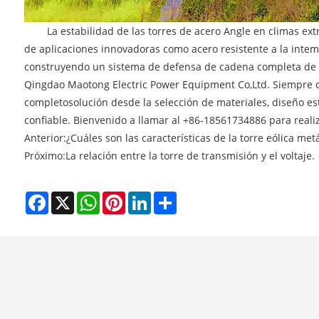
La estabilidad de las torres de acero Angle en climas extr
de aplicaciones innovadoras como acero resistente a la intem
construyendo un sistema de defensa de cadena completa de "
Qingdao Maotong Electric Power Equipment Co,Ltd. Siempre co
completo
solución desde la selección de materiales, diseño es
confiable. Bienvenido a llamar al +86-18561734886 para realizar
Anterior:
¿Cuáles son las características de la torre eólica metá
Próximo:
La relación entre la torre de transmisión y el voltaje.
Facebook
X
WhatsApp
Pinterest
LinkedIn
Share