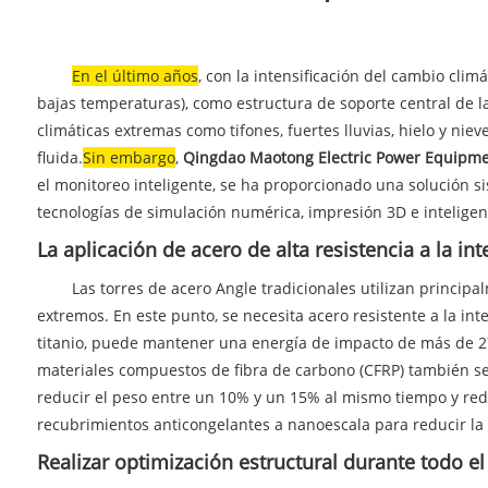
En el último año
s
, con la intensificación del cambio cli
bajas temperaturas), como estructura de soporte central de l
climáticas extremas como tifones, fuertes lluvias, hielo y nie
fluida.
Sin embargo
,
Qingdao Maotong Electric Power Equipmen
el monitoreo inteligente, se ha proporcionado una solución si
tecnologías de simulación numérica, impresión 3D e inteligenci
La aplicación de acero de alta resistencia a la i
Las torres de acero Angle tradicionales utilizan principalm
extremos. En este punto, se necesita acero resistente a la in
titanio, puede mantener una energía de impacto de más de 27
materiales compuestos de fibra de carbono (CFRP) también se p
reducir el peso entre un 10% y un 15% al ​​mismo tiempo y red
recubrimientos anticongelantes a nanoescala para reducir la
Realizar optimización estructural durante todo el 