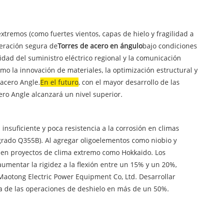
xtremos (como fuertes vientos, capas de hielo y fragilidad a
peración segura de
Torres de acero en ángulo
bajo condiciones
idad del suministro eléctrico regional y la comunicación
mo la innovación de materiales, la optimización estructural y
 acero Angle.
En el futuro
, con el mayor desarrollo de las
cero Angle alcanzará un nivel superior.
suficiente y poca resistencia a la corrosión en climas
e grado Q355B). Al agregar oligoelementos como niobio y
o en proyectos de clima extremo como Hokkaido. Los
umentar la rigidez a la flexión entre un 15% y un 20%,
 Maotong Electric Power Equipment Co, Ltd. Desarrollar
ia de las operaciones de deshielo en más de un 50%.