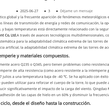
●
2025-06-27
●
3
●
Déjame un mensaje
mático global y la frecuente aparición de fenómenos meteorológicos e
as líneas de transmisión de energía y redes de comunicación, la o
ve, y bajas temperaturas está directamente relacionado con la segur
t Co, Ltd.
A través de avances tecnológicos multidimensionales, co
stemática para la adaptabilidad climática extrema de las torres de
a artificial, la adaptabilidad climática extrema de las torres de a
ntemperie y materiales compuestos.
ente acero Q235 o Q345, pero tienen problemas como resistencia in
temperie de alta resistencia (como acero resistente a la intemperi
 julios a una temperatura baja de -40 ℃. Se ha aplicado con éxit
ueden utilizar para reforzar el cuerpo de la torre, lo que puede a
ucir significativamente el impacto de la carga del viento. Qingdao
 adhesión de las capas de hielo en un 60% y disminuir la frecuenc
ciclo, desde el diseño hasta la construcción.