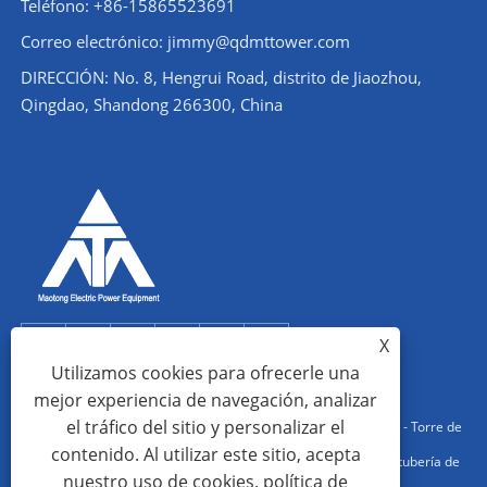
Teléfono: +86-15865523691
Correo electrónico: jimmy@qdmttower.com
DIRECCIÓN: No. 8, Hengrui Road, distrito de Jiaozhou,
Qingdao, Shandong 266300, China
X
Utilizamos cookies para ofrecerle una
mejor experiencia de navegación, analizar
el tráfico del sitio y personalizar el
Copyright © 2022 Qingdao Maotong Power Equipment Co., Ltd. - Torre de
contenido. Al utilizar este sitio, acepta
acero en ángulo, estructura de acero de subestación, torre de tubería de
nuestro uso de cookies.
política de